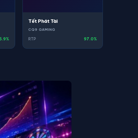
Tết Phát Tài
CQ9 GAMING
5.9%
RTP
97.0%