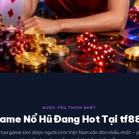
ĐƯỢC YÊU THÍCH NHẤT
ame Nổ Hũ Đang Hot Tại tf8
tựa game slot được người chơi Việt Nam săn đón nhiều nhất – 