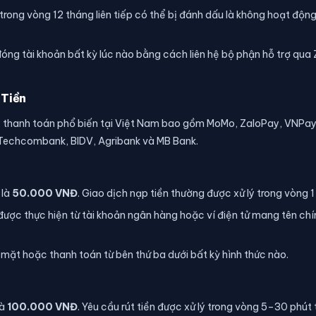
rong vòng 12 tháng liên tiếp có thể bị đánh dấu là không hoạt động 
óng tài khoản bất kỳ lúc nào bằng cách liên hệ bộ phận hỗ trợ qua
 Tiền
c thanh toán phổ biến tại Việt Nam bao gồm MoMo, ZaloPay, VNPay
Techcombank, BIDV, Agribank và MB Bank.
 là
50.000 VNĐ
. Giao dịch nạp tiền thường được xử lý trong vòng 
 được thực hiện từ tài khoản ngân hàng hoặc ví điện tử mang tên ch
mặt hoặc thanh toán từ bên thứ ba dưới bất kỳ hình thức nào.
là
100.000 VNĐ
. Yêu cầu rút tiền được xử lý trong vòng 5–30 phút 