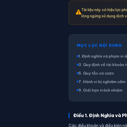
Tài liệu này có hiệu lực p
lòng ngừng sử dụng dịch v
MỤC LỤC NỘI DUNG
1. Định nghĩa và phạm vi 
3. Quy định về tài khoản 
5. Quy tắc cá cược
7. Hành vi bị nghiêm cấm
9. Giới hạn trách nhiệm
Điều 1. Định Nghĩa và 
Các điều khoản và điều kiện nà