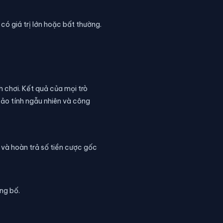
có giá trị lớn hoặc bất thường.
 chơi. Kết quả của mọi trò
ảo tính ngẫu nhiên và công
 và hoàn trả số tiền cược gốc
ng bố.