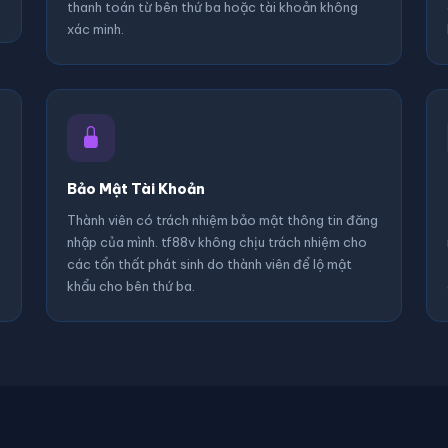
thanh toán từ bên thứ ba hoặc tài khoản không
xác minh.
Bảo Mật Tài Khoản
Thành viên có trách nhiệm bảo mật thông tin đăng
nhập của mình. tf88v không chịu trách nhiệm cho
các tổn thất phát sinh do thành viên để lộ mật
khẩu cho bên thứ ba.