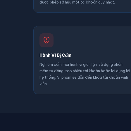
được phép sở hữu một tài khoản duy nhất.
Hành Vi Bị Cấm
Nghiêm cấm mọi hành vi gian lận, sử dụng phần
mềm tự động, tạo nhiều tài khoản hoặc lợi dụng lỗi
hệ thống. Vi phạm sẽ dẫn đến khóa tài khoản vĩnh
viễn.