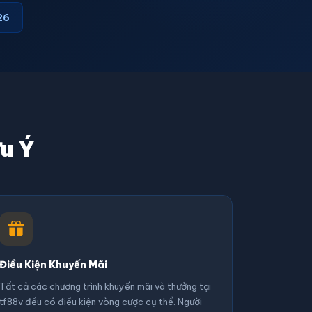
26
u Ý
Điều Kiện Khuyến Mãi
Tất cả các chương trình khuyến mãi và thưởng tại
tf88v đều có điều kiện vòng cược cụ thể. Người