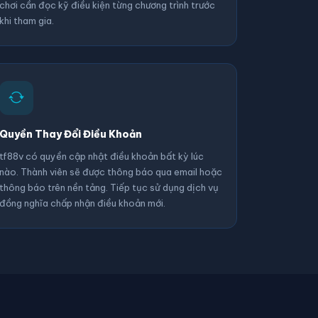
chơi cần đọc kỹ điều kiện từng chương trình trước
khi tham gia.
Quyền Thay Đổi Điều Khoản
tf88v có quyền cập nhật điều khoản bất kỳ lúc
nào. Thành viên sẽ được thông báo qua email hoặc
thông báo trên nền tảng. Tiếp tục sử dụng dịch vụ
đồng nghĩa chấp nhận điều khoản mới.